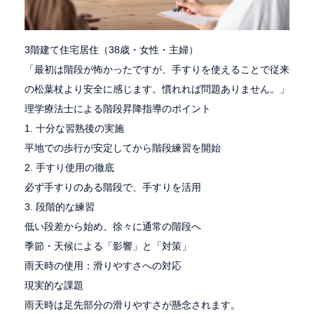
3階建て住宅居住（38歳・女性・主婦）
「最初は階段が怖かったですが、手すりを使えることで従来
の松葉杖より安全に感じます。慣れれば問題ありません。」
理学療法士による階段昇降指導のポイント
1. 十分な習熟後の実施
平地での歩行が安定してから階段練習を開始
2. 手すり使用の徹底
必ず手すりのある階段で、手すりを活用
3. 段階的な練習
低い段差から始め、徐々に通常の階段へ
季節・天候による「影響」と「対策」
雨天時の使用：滑りやすさへの対応
現実的な課題
雨天時は足先部分の滑りやすさが懸念されます。