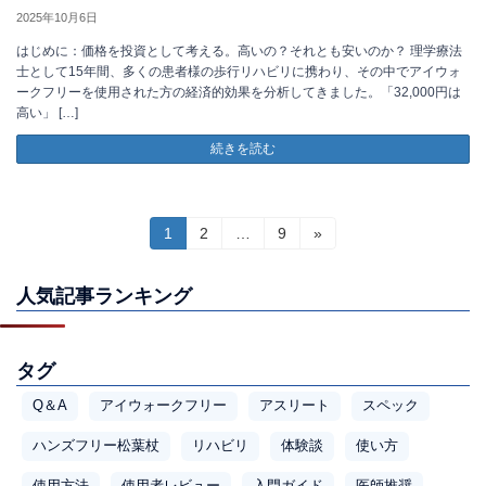
2025年10月6日
はじめに：価格を投資として考える。高いの？それとも安いのか？ 理学療法
士として15年間、多くの患者様の歩行リハビリに携わり、その中でアイウォ
ークフリーを使用された方の経済的効果を分析してきました。「32,000円は
高い」 […]
続きを読む
投
固
固
固
1
2
…
9
»
定
定
定
稿
ペ
ペ
ペ
ー
ー
ー
人気記事ランキング
の
ジ
ジ
ジ
ペ
タグ
ー
Q＆A
アイウォークフリー
アスリート
スペック
ジ
ハンズフリー松葉杖
リハビリ
体験談
使い方
送