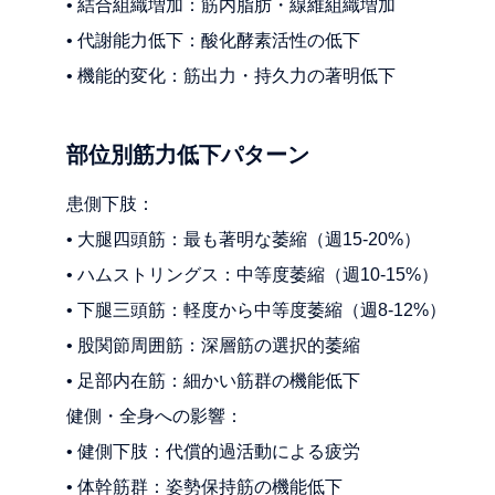
• 結合組織増加：筋内脂肪・線維組織増加
• 代謝能力低下：酸化酵素活性の低下
• 機能的変化：筋出力・持久力の著明低下
部位別筋力低下パターン
患側下肢：
• 大腿四頭筋：最も著明な萎縮（週15-20%）
• ハムストリングス：中等度萎縮（週10-15%）
• 下腿三頭筋：軽度から中等度萎縮（週8-12%）
• 股関節周囲筋：深層筋の選択的萎縮
• 足部内在筋：細かい筋群の機能低下
健側・全身への影響：
• 健側下肢：代償的過活動による疲労
• 体幹筋群：姿勢保持筋の機能低下