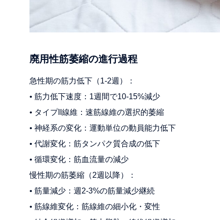
廃用性筋萎縮の進行過程
急性期の筋力低下（1-2週）：
• 筋力低下速度：1週間で10-15%減少
• タイプII線維：速筋線維の選択的萎縮
• 神経系の変化：運動単位の動員能力低下
• 代謝変化：筋タンパク質合成の低下
• 循環変化：筋血流量の減少
慢性期の筋萎縮（2週以降）：
• 筋量減少：週2-3%の筋量減少継続
• 筋線維変化：筋線維の細小化・変性