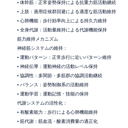
• 体幹筋：正常姿勢保持による抗重力筋活動継続
• 上肢：過用症候群回避による適度な筋活動維持
• 心肺機能：歩行効率向上による持久力維持
• 全身代謝：活動量維持による代謝機能保持
筋力維持メカニズム
神経筋システムの維持：
• 運動パターン：正常歩行に近いパターン維持
• 神経伝導：運動神経の活動レベル保持
• 協調性：多関節・多筋群の協調活動継続
• バランス：姿勢制御系の活動維持
• 運動学習：運動記憶・技能の保持
代謝システムの活性化：
• 有酸素能力：歩行による心肺機能維持
• 筋代謝：筋血流・酸素消費量の適正化