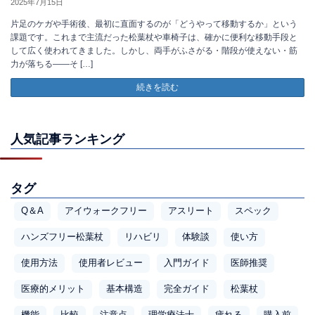
2025年7月15日
片足のケガや手術後、最初に直面するのが「どうやって移動するか」という
課題です。これまで主流だった松葉杖や車椅子は、確かに便利な移動手段と
して広く使われてきました。しかし、両手がふさがる・階段が使えない・筋
力が落ちる――そ […]
続きを読む
人気記事ランキング
タグ
Q＆A
アイウォークフリー
アスリート
スペック
ハンズフリー松葉杖
リハビリ
体験談
使い方
使用方法
使用者レビュー
入門ガイド
医師推奨
医療的メリット
基本構造
完全ガイド
松葉杖
機能
比較
注意点
理学療法士
疲れる
購入前