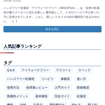
2025年7月23日
ハンズフリー松葉杖「アイウォークフリー（iWALKFree）」は、従来の松葉
杖や膝スクーターに代わる新しい選択肢として、ケガやリハビリ中の多くの
方に支持されています。 しかし、新しいスタイルの歩行補助具であるがゆえ
に、「 […]
続きを読む
人気記事ランキング
タグ
Q＆A
アイウォークフリー
アスリート
スペック
ハンズフリー松葉杖
リハビリ
体験談
使い方
使用方法
使用者レビュー
入門ガイド
医師推奨
医療的メリット
基本構造
完全ガイド
松葉杖
機能
比較
注意点
理学療法士
疲れる
購入前