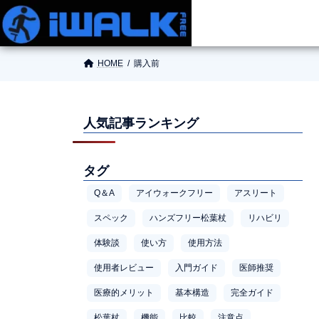
HOME
購入前
人気記事ランキング
タグ
Q＆A
アイウォークフリー
アスリート
スペック
ハンズフリー松葉杖
リハビリ
体験談
使い方
使用方法
使用者レビュー
入門ガイド
医師推奨
医療的メリット
基本構造
完全ガイド
松葉杖
機能
比較
注意点