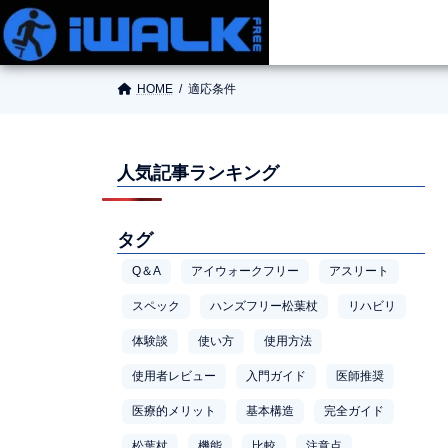
HOME
適応条件
人気記事ランキング
タグ
Q＆A
アイウォークフリー
アスリート
スペック
ハンズフリー松葉杖
リハビリ
体験談
使い方
使用方法
使用者レビュー
入門ガイド
医師推奨
医療的メリット
基本構造
完全ガイド
松葉杖
機能
比較
注意点